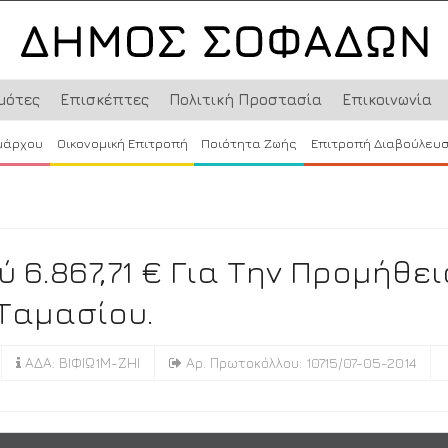
μότες
Επισκέπτες
Πολιτική Προστασία
Επικοινωνία
μάρχου
Οικονομική Επιτροπή
Ποιότητα Ζωής
Επιτροπή Διαβούλευ
6.867,71 € Για Την Προμήθει
 Ταμασίου.
ΑΔΑ: ΒΙΦΙΩ1Μ-ΖΗΙ
Αρ. Πρωτοκόλλου: 10715/07-05-2014