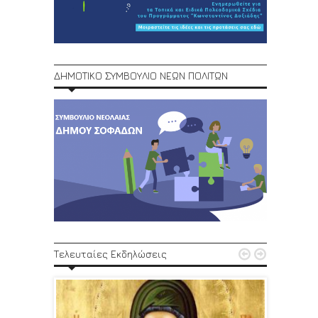
ΔΗΜΟΤΙΚΟ ΣΥΜΒΟΥΛΙΟ ΝΕΩΝ ΠΟΛΙΤΩΝ
1ο Φεστ


Τελευταίες Εκδηλώσεις
29, 30/6