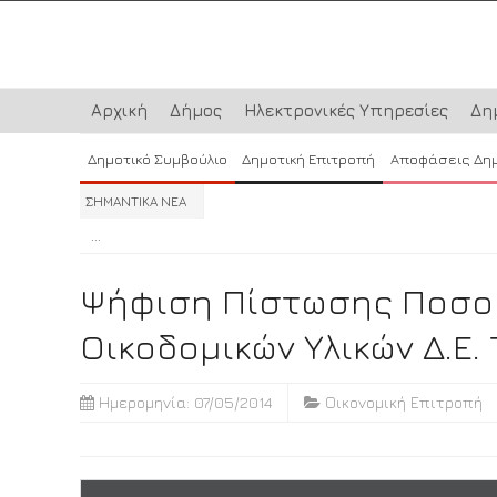
Αρχική
Δήμος
Ηλεκτρονικές Υπηρεσίες
Δη
Δημοτικό Συμβούλιο
Δημοτική Επιτροπή
Αποφάσεις Δη
ΣΗΜΑΝΤΙΚΑ ΝΕΑ
...
...
...
Ψήφιση Πίστωσης Ποσού 
Οικοδομικών Υλικών Δ.Ε.
Ημερομηνία: 07/05/2014
Οικονομική Επιτροπή