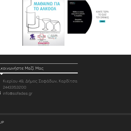
ικοινωνήστε Μαζί Μας
Κιερίου 49, Δήμος Σοφάδων, Καρδίτσα
2443353200
info@sofades.gr
UP