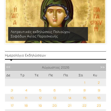
Λατρευτικές εκδηλώσεις Πολιούχου
Σοφάδων Αγίας Παρασκευής
Ημερολόγιο Εκδηλώσεων
Αύγουστος
2026
Δε
Τρ
Τε
Πε
Πα
Σα
Κυ
1
2
3
4
5
6
7
8
9
10
11
12
13
14
15
16
17
18
19
20
21
22
23