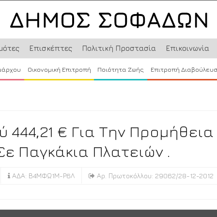
μότες
Επισκέπτες
Πολιτική Προστασία
Επικοινωνία
μάρχου
Οικονομική Επιτροπή
Ποιότητα Ζωής
Επιτροπή Διαβούλευ
444,21 € Για Την Προμήθεια
Σε Παγκάκια Πλατειών .
ΑΔΑ: Β4ΜΦΩ1Μ-Ρ6Λ
Αρ. Πρωτοκόλλου: 29062/28-12-2012