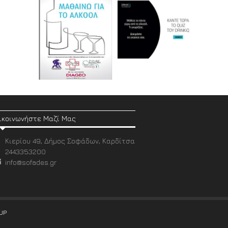
ικοινωνήστε Μαζί Μας
Κιερίου 49, Δήμος Σοφάδων, Καρδίτσα
2443353200
info@sofades.gr
UP