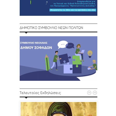
ΔΗΜΟΤΙΚΟ ΣΥΜΒΟΥΛΙΟ ΝΕΩΝ ΠΟΛΙΤΩΝ
1ο Φεστ


Τελευταίες Εκδηλώσεις
29, 30/6