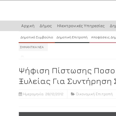
Αρχική
Δήμος
Ηλεκτρονικές Υπηρεσίες
Δη
Δημοτικό Συμβούλιο
Δημοτική Επιτροπή
Αποφάσεις Δη
ΣΗΜΑΝΤΙΚΑ ΝΕΑ
...
...
...
Ψήφιση Πίστωσης Ποσού 
Ξυλείας Για Συντήρηση 
Ημερομηνία: 28/12/2012
Οικονομική Επιτροπή