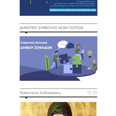
ΔΗΜΟΤΙΚΟ ΣΥΜΒΟΥΛΙΟ ΝΕΩΝ ΠΟΛΙΤΩΝ
1ο Φεστ


Τελευταίες Εκδηλώσεις
29, 30/6