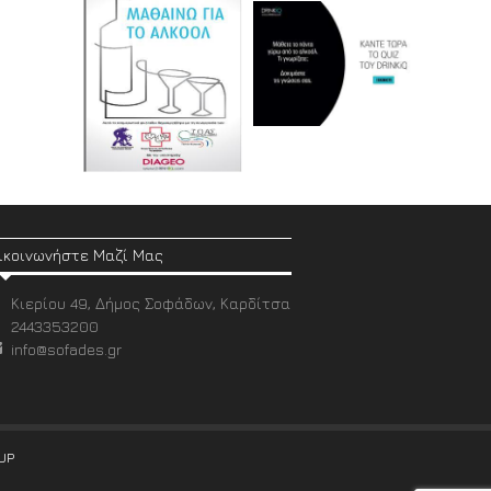
ικοινωνήστε Μαζί Μας
Κιερίου 49, Δήμος Σοφάδων, Καρδίτσα
2443353200
info@sofades.gr
UP