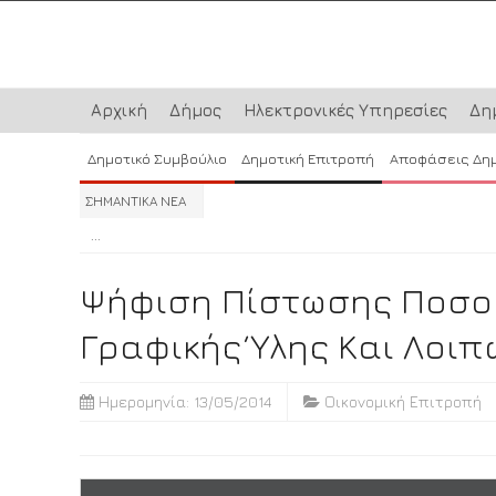
Αρχική
Δήμος
Ηλεκτρονικές Υπηρεσίες
Δη
Δημοτικό Συμβούλιο
Δημοτική Επιτροπή
Αποφάσεις Δη
ΣΗΜΑΝΤΙΚΑ ΝΕΑ
...
...
...
Ψήφιση Πίστωσης Ποσού
Γραφικής Ύλης Και Λοιπ
Ημερομηνία: 13/05/2014
Οικονομική Επιτροπή