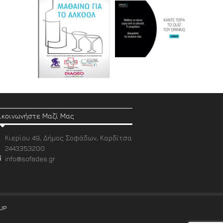
ικοινωνήστε Μαζί Μας
Κιερίου 49, Δήμος Σοφάδων, Καρδίτσα
2443353200
info@sofades.gr
UP