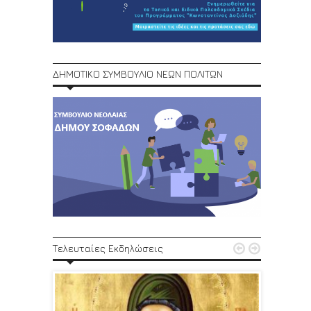
ΔΗΜΟΤΙΚΟ ΣΥΜΒΟΥΛΙΟ ΝΕΩΝ ΠΟΛΙΤΩΝ
1ο Φεστ


Τελευταίες Εκδηλώσεις
29, 30/6