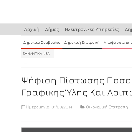
Αρχική
Δήμος
Ηλεκτρονικές Υπηρεσίες
Δη
Δημοτικό Συμβούλιο
Δημοτική Επιτροπή
Αποφάσεις Δη
ΣΗΜΑΝΤΙΚΑ ΝΕΑ
...
...
...
Ψήφιση Πίστωσης Ποσού
Γραφικής Ύλης Και Λοιπ
Ημερομηνία: 31/03/2014
Οικονομική Επιτροπή