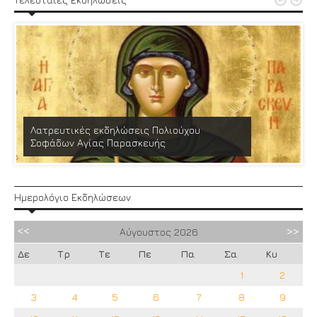


Λατρευτικές εκδηλώσεις Πολιούχου
Σοφάδων Αγίας Παρασκευής
Ημερολόγιο Εκδηλώσεων
Αύγουστος
2026
Δε
Τρ
Τε
Πε
Πα
Σα
Κυ
1
2
3
4
5
6
7
8
9