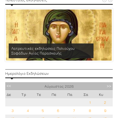


Λατρευτικές εκδηλώσεις Πολιούχου
Σοφάδων Αγίας Παρασκευής
Ημερολόγιο Εκδηλώσεων
Αύγουστος
2026
Δε
Τρ
Τε
Πε
Πα
Σα
Κυ
1
2
3
4
5
6
7
8
9