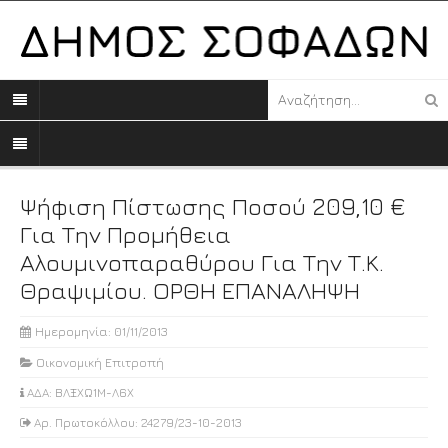
Ψήφιση Πίστωσης Ποσού 209,10 €
Για Την Προμήθεια
Αλουμινοπαραθύρου Για Την Τ.Κ.
Θραψιμίου. ΟΡΘΗ ΕΠΑΝΑΛΗΨΗ
Ημερομηνία: 01/11/2013
Οικονομική Επιτροπή
ΑΔΑ: ΒΛΞΧΩ1Μ-Λ6Χ
Αρ. Πρωτοκόλλου: 24279/23-10-2013