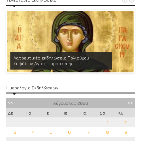


Λατρευτικές εκδηλώσεις Πολιούχου
Σοφάδων Αγίας Παρασκευής
Ημερολόγιο Εκδηλώσεων
Αύγουστος
2026
Δε
Τρ
Τε
Πε
Πα
Σα
Κυ
1
2
3
4
5
6
7
8
9