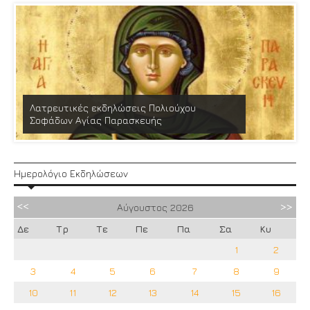
Λατρευτικές εκδηλώσεις Πολιούχου
Σοφάδων Αγίας Παρασκευής
Ημερολόγιο Εκδηλώσεων
Αύγουστος
2026
Δε
Τρ
Τε
Πε
Πα
Σα
Κυ
1
2
3
4
5
6
7
8
9
10
11
12
13
14
15
16