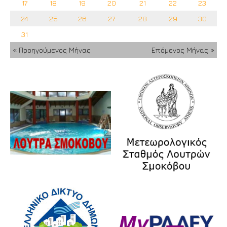
17
18
19
20
21
22
23
24
25
26
27
28
29
30
31
« Προηγούμενος Μήνας
Επόμενος Μήνας »