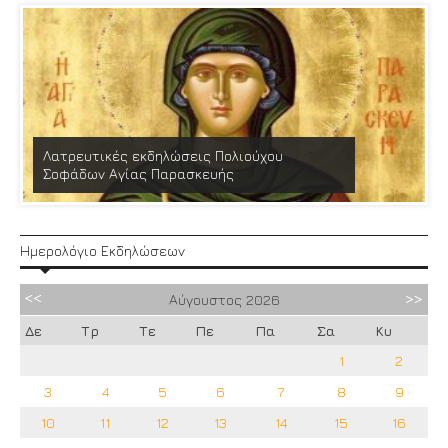
Λατρευτικές εκδηλώσεις Πολιούχου
Σοφάδων Αγίας Παρασκευής
Ημερολόγιο Εκδηλώσεων
Αύγουστος
2026
Δε
Τρ
Τε
Πε
Πα
Σα
Κυ
1
2
3
4
5
6
7
8
9
10
11
12
13
14
15
16