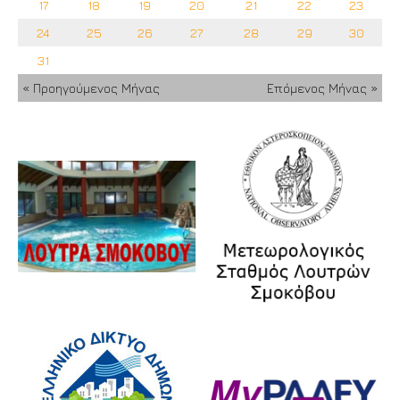
17
18
19
20
21
22
23
24
25
26
27
28
29
30
31
« Προηγούμενος Μήνας
Επόμενος Μήνας »