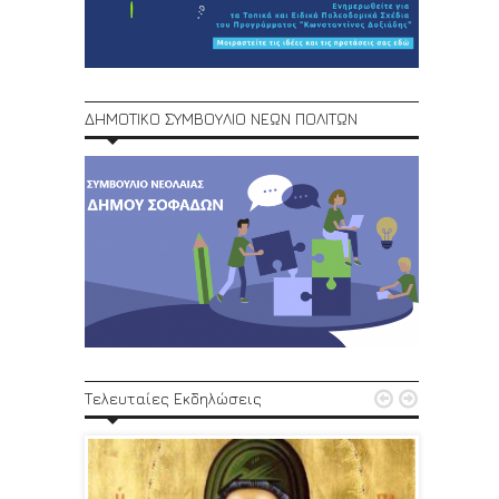
ΔΗΜΟΤΙΚΟ ΣΥΜΒΟΥΛΙΟ ΝΕΩΝ ΠΟΛΙΤΩΝ
1ο Φεστ


Τελευταίες Εκδηλώσεις
29, 30/6