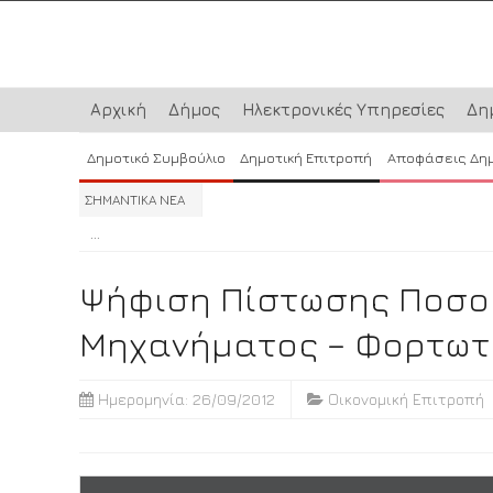
Αρχική
Δήμος
Ηλεκτρονικές Υπηρεσίες
Δη
Δημοτικό Συμβούλιο
Δημοτική Επιτροπή
Αποφάσεις Δη
ΣΗΜΑΝΤΙΚΑ ΝΕΑ
...
...
...
Ψήφιση Πίστωσης Ποσού
Μηχανήματος – Φορτωτή
Ημερομηνία: 26/09/2012
Οικονομική Επιτροπή