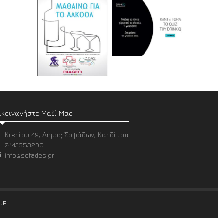
ικοινωνήστε Μαζί Μας
Κιερίου 49, Δήμος Σοφάδων, Καρδίτσα
2443353200
info@sofades.gr
UP