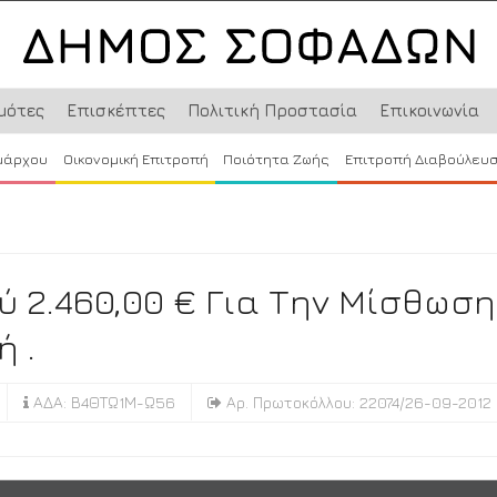
μότες
Επισκέπτες
Πολιτική Προστασία
Επικοινωνία
μάρχου
Οικονομική Επιτροπή
Ποιότητα Ζωής
Επιτροπή Διαβούλευ
 2.460,00 € Για Την Μίσθωση
 .
ΑΔΑ: Β4ΘΤΩ1Μ-Ω56
Αρ. Πρωτοκόλλου: 22074/26-09-2012