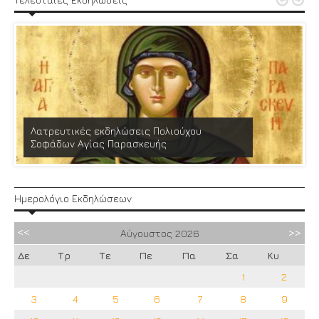


Λατρευτικές εκδηλώσεις Πολιούχου
Σοφάδων Αγίας Παρασκευής
Ημερολόγιο Εκδηλώσεων
Αύγουστος
2026
Δε
Τρ
Τε
Πε
Πα
Σα
Κυ
1
2
3
4
5
6
7
8
9