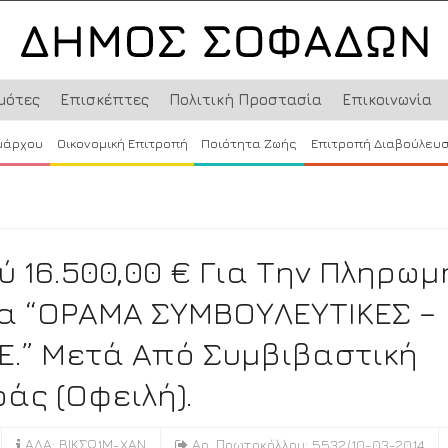
μότες
Επισκέπτες
Πολιτική Προστασία
Επικοινωνία
μάρχου
Οικονομική Επιτροπή
Ποιότητα Ζωής
Επιτροπή Διαβούλευ
16.500,00 € Για Την Πληρωμ
ία “ΟΡΑΜΑ ΣΥΜΒΟΥΛΕΥΤΙΚΕΣ –
.Ε.” Μετά Από Συμβιβαστική
άς (οφειλή).
ΑΔΑ: ΒΙΚΣΩ1Μ-ΧΑΝ
Αρ. Πρωτοκόλλου: 5532/10-03-2014