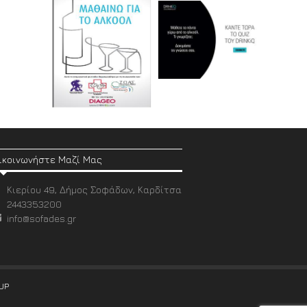
ικοινωνήστε Μαζί Μας
Κιερίου 49, Δήμος Σοφάδων, Καρδίτσα
2443353200
info@sofades.gr
UP