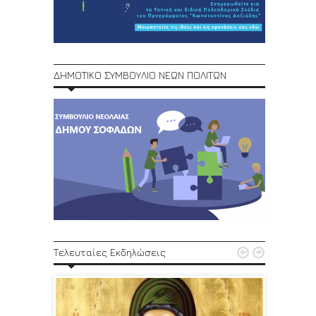
ΔΗΜΟΤΙΚΟ ΣΥΜΒΟΥΛΙΟ ΝΕΩΝ ΠΟΛΙΤΩΝ
1ο Φεστ


Τελευταίες Εκδηλώσεις
29, 30/6