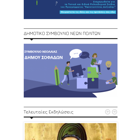
ΔΗΜΟΤΙΚΟ ΣΥΜΒΟΥΛΙΟ ΝΕΩΝ ΠΟΛΙΤΩΝ
1ο Φεστ


Τελευταίες Εκδηλώσεις
29, 30/6