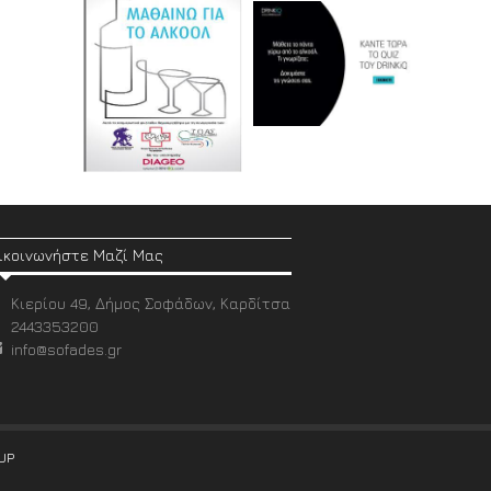
ικοινωνήστε Μαζί Μας
Κιερίου 49, Δήμος Σοφάδων, Καρδίτσα
2443353200
info@sofades.gr
UP