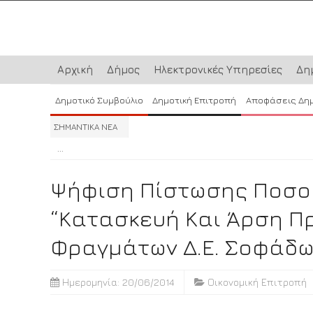
Αρχική
Δήμος
Ηλεκτρονικές Υπηρεσίες
Δη
Δημοτικό Συμβούλιο
Δημοτική Επιτροπή
Αποφάσεις Δη
ΣΗΜΑΝΤΙΚΑ ΝΕΑ
...
...
...
Ψήφιση Πίστωσης Ποσού 
“Κατασκευή Και Άρση Π
Φραγμάτων Δ.Ε. Σοφάδω
Ημερομηνία: 20/06/2014
Οικονομική Επιτροπή