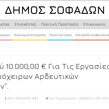
μότες
Επισκέπτες
Πολιτική Προστασία
Επικοινωνία
μάρχου
Οικονομική Επιτροπή
Ποιότητα Ζωής
Επιτροπή Διαβούλευ
10.000,00 € Για Τις Εργασίε
ρόχειρων Αρδευτικών
ν”.
ΑΔΑ: Ω9ΧΛΩ1Μ-ΦΞΥ
Αρ. Πρωτοκόλλου: 14595/20-06-2014