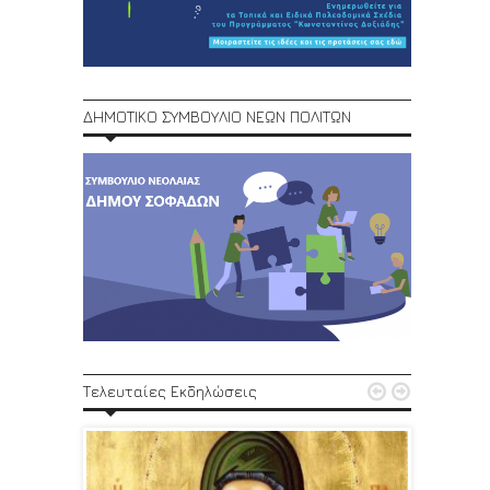
ΔΗΜΟΤΙΚΟ ΣΥΜΒΟΥΛΙΟ ΝΕΩΝ ΠΟΛΙΤΩΝ
1ο Φεστ


Τελευταίες Εκδηλώσεις
29, 30/6