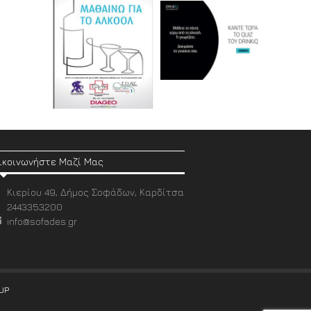
ικοινωνήστε Μαζί Μας
Κιερίου 49, Δήμος Σοφάδων, Καρδίτσα
2443353200
info@sofades.gr
UP