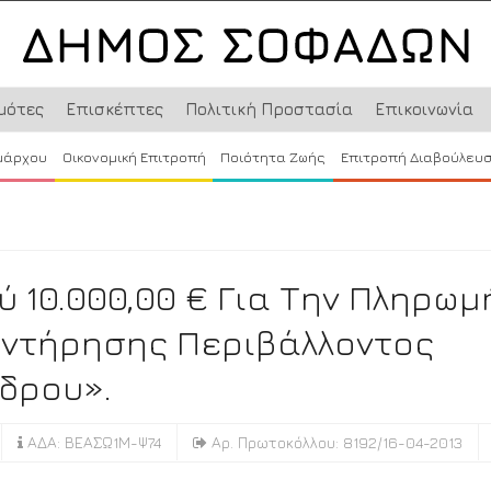
μότες
Επισκέπτες
Πολιτική Προστασία
Επικοινωνία
μάρχου
Οικονομική Επιτροπή
Ποιότητα Ζωής
Επιτροπή Διαβούλευ
10.000,00 € Για Την Πληρωμ
υντήρησης Περιβάλλοντος
δρου».
ΑΔΑ: ΒΕΑΣΩ1Μ-Ψ74
Αρ. Πρωτοκόλλου: 8192/16-04-2013