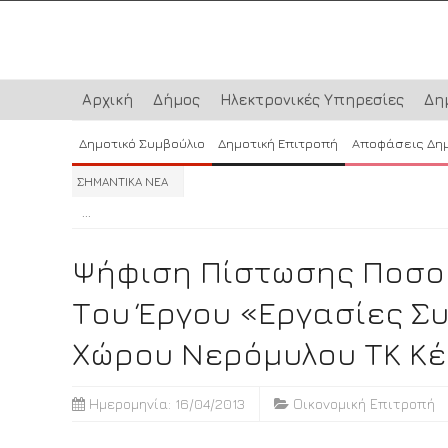
Αρχική
Δήμος
Ηλεκτρονικές Υπηρεσίες
Δη
Δημοτικό Συμβούλιο
Δημοτική Επιτροπή
Αποφάσεις Δη
ΣΗΜΑΝΤΙΚΑ ΝΕΑ
...
...
...
Ψήφιση Πίστωσης Ποσού 
Του Έργου «Εργασίες Σ
Χώρου Νερόμυλου ΤΚ Κέ
Ημερομηνία: 16/04/2013
Οικονομική Επιτροπή