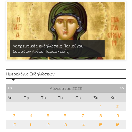
Λατρευτικές εκδηλώσεις Πολιούχου
Σοφάδων Αγίας Παρασκευής
Ημερολόγιο Εκδηλώσεων
Αύγουστος
2026
Δε
Τρ
Τε
Πε
Πα
Σα
Κυ
1
2
3
4
5
6
7
8
9
10
11
12
13
14
15
16