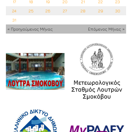
17
18
19
20
21
22
23
24
25
26
27
28
29
30
31
« Προηγούμενος Μήνας
Επόμενος Μήνας »