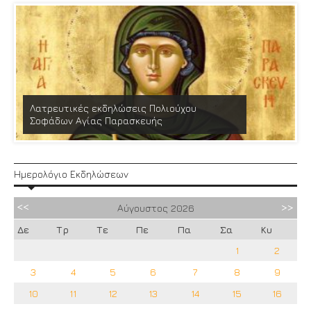
Λατρευτικές εκδηλώσεις Πολιούχου
Σοφάδων Αγίας Παρασκευής
Ημερολόγιο Εκδηλώσεων
Αύγουστος
2026
Δε
Τρ
Τε
Πε
Πα
Σα
Κυ
1
2
3
4
5
6
7
8
9
10
11
12
13
14
15
16