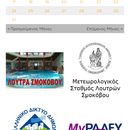
17
18
19
20
21
22
23
24
25
26
27
28
29
30
31
« Προηγούμενος Μήνας
Επόμενος Μήνας »