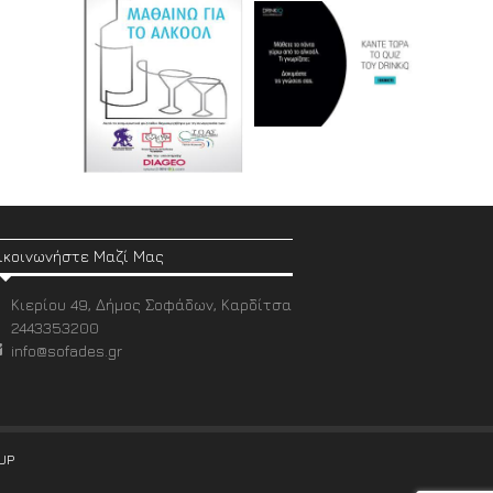
ικοινωνήστε Μαζί Μας
Κιερίου 49, Δήμος Σοφάδων, Καρδίτσα
2443353200
info@sofades.gr
UP