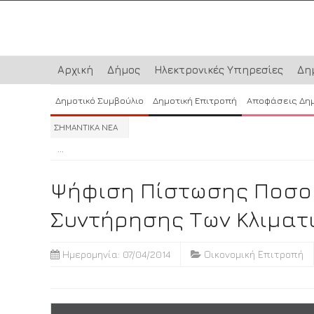
Αρχική
Δήμος
Ηλεκτρονικές Υπηρεσίες
Δη
Δημοτικό Συμβούλιο
Δημοτική Επιτροπή
Αποφάσεις Δη
ΣΗΜΑΝΤΙΚΑ ΝΕΑ
...
...
...
Ψήφιση Πίστωσης Ποσού 1
Συντήρησης Των Κλιματ
Ημερομηνία: 07/04/2014
Οικονομική Επιτροπή