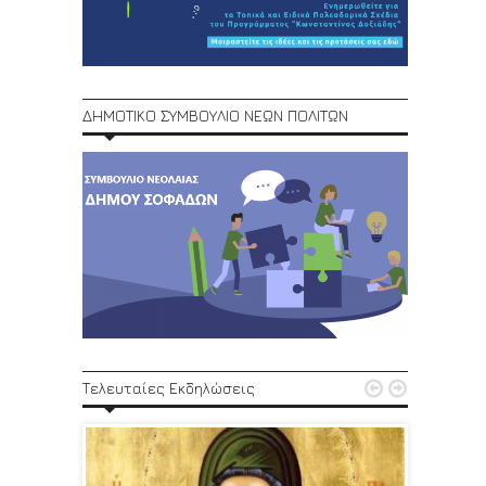
ΔΗΜΟΤΙΚΟ ΣΥΜΒΟΥΛΙΟ ΝΕΩΝ ΠΟΛΙΤΩΝ
1ο Φεστ


Τελευταίες Εκδηλώσεις
29, 30/6