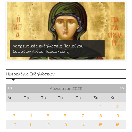
Λατρευτικές εκδηλώσεις Πολιούχου
Σοφάδων Αγίας Παρασκευής
Ημερολόγιο Εκδηλώσεων
Αύγουστος
2026
Δε
Τρ
Τε
Πε
Πα
Σα
Κυ
1
2
3
4
5
6
7
8
9
10
11
12
13
14
15
16