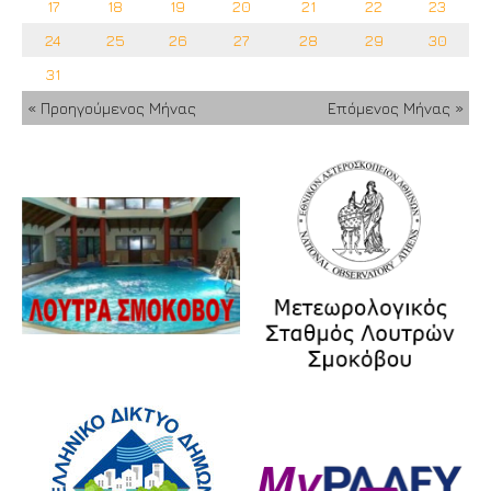
17
18
19
20
21
22
23
24
25
26
27
28
29
30
31
« Προηγούμενος Μήνας
Επόμενος Μήνας »