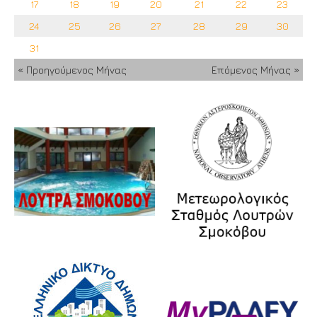
17
18
19
20
21
22
23
24
25
26
27
28
29
30
31
« Προηγούμενος Μήνας
Επόμενος Μήνας »