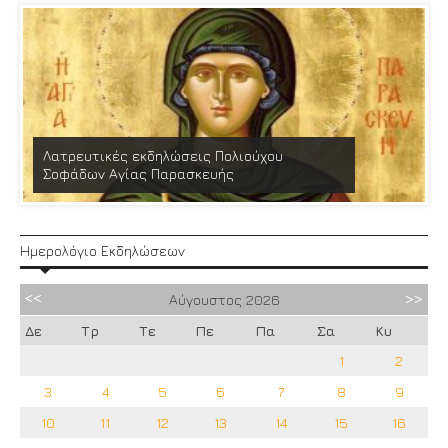
Λατρευτικές εκδηλώσεις Πολιούχου
Σοφάδων Αγίας Παρασκευής
Ημερολόγιο Εκδηλώσεων
Αύγουστος
2026
Δε
Τρ
Τε
Πε
Πα
Σα
Κυ
1
2
3
4
5
6
7
8
9
10
11
12
13
14
15
16