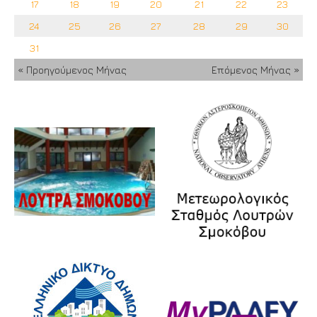
17
18
19
20
21
22
23
24
25
26
27
28
29
30
31
« Προηγούμενος Μήνας
Επόμενος Μήνας »