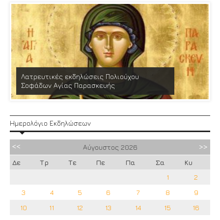
Λατρευτικές εκδηλώσεις Πολιούχου
Σοφάδων Αγίας Παρασκευής
Ημερολόγιο Εκδηλώσεων
Αύγουστος
2026
Δε
Τρ
Τε
Πε
Πα
Σα
Κυ
1
2
3
4
5
6
7
8
9
10
11
12
13
14
15
16