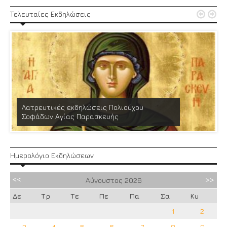


Τελευταίες Εκδηλώσεις
Λατρευτικές εκδηλώσεις Πολιούχου
Σοφάδων Αγίας Παρασκευής
Ημερολόγιο Εκδηλώσεων
Αύγουστος
2026
Δε
Τρ
Τε
Πε
Πα
Σα
Κυ
1
2
3
4
5
6
7
8
9