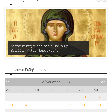


Λατρευτικές εκδηλώσεις Πολιούχου
Σοφάδων Αγίας Παρασκευής
Ημερολόγιο Εκδηλώσεων
Αύγουστος
2026
Δε
Τρ
Τε
Πε
Πα
Σα
Κυ
1
2
3
4
5
6
7
8
9