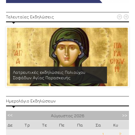


Τελευταίες Εκδηλώσεις
Λατρευτικές εκδηλώσεις Πολιούχου
Σοφάδων Αγίας Παρασκευής
Ημερολόγιο Εκδηλώσεων
Αύγουστος
2026
Δε
Τρ
Τε
Πε
Πα
Σα
Κυ
1
2