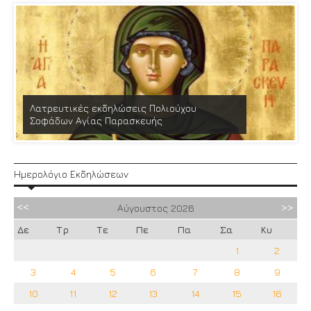
Λατρευτικές εκδηλώσεις Πολιούχου
Σοφάδων Αγίας Παρασκευής
Ημερολόγιο Εκδηλώσεων
Αύγουστος
2026
Δε
Τρ
Τε
Πε
Πα
Σα
Κυ
1
2
3
4
5
6
7
8
9
10
11
12
13
14
15
16