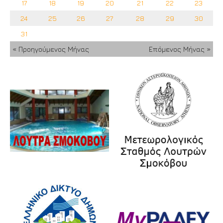
17
18
19
20
21
22
23
24
25
26
27
28
29
30
31
« Προηγούμενος Μήνας
Επόμενος Μήνας »