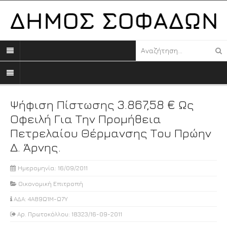
Ψήφιση Πίστωσης 3.867,58 € Ως
Οφειλή Για Την Προμήθεια
Πετρελαίου Θέρμανσης Του Πρώην
Δ. Άρνης.
Ημερομηνία: 16/09/2011
Οικονομική Επιτροπή
ΑΔΑ: 4Α89Ω1Μ-Ω7Υ
Αρ. Πρωτοκόλλου: 18323/16-09-2011