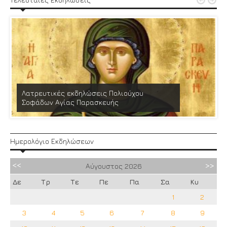


Λατρευτικές εκδηλώσεις Πολιούχου
Σοφάδων Αγίας Παρασκευής
Ημερολόγιο Εκδηλώσεων
Αύγουστος
2026
Δε
Τρ
Τε
Πε
Πα
Σα
Κυ
1
2
3
4
5
6
7
8
9