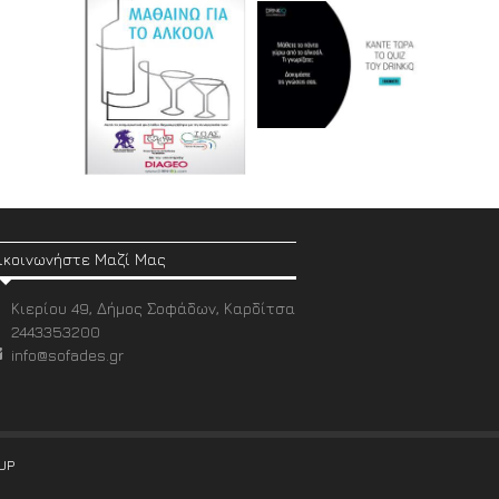
ικοινωνήστε Μαζί Μας
Κιερίου 49, Δήμος Σοφάδων, Καρδίτσα
2443353200
info@sofades.gr
UP