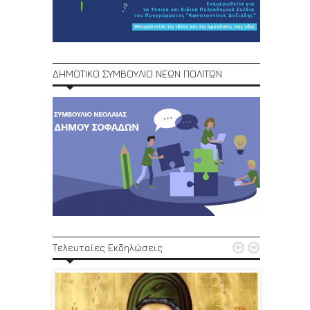
ΔΗΜΟΤΙΚΟ ΣΥΜΒΟΥΛΙΟ ΝΕΩΝ ΠΟΛΙΤΩΝ
1ο Φεστ


Τελευταίες Εκδηλώσεις
29, 30/6