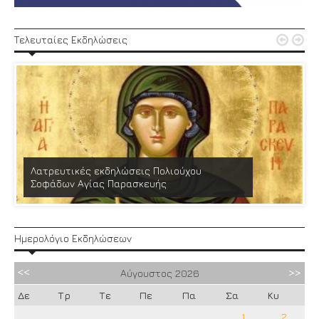


Τελευταίες Εκδηλώσεις
Λατρευτικές εκδηλώσεις Πολιούχου
Σοφάδων Αγίας Παρασκευής
Ημερολόγιο Εκδηλώσεων
Αύγουστος
2026
Δε
Τρ
Τε
Πε
Πα
Σα
Κυ
1
2