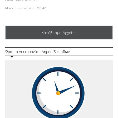
ΑΔΑ: Ω9Ψ9Ω1Μ-Ξ5Θ
Αρ. Πρωτοκόλλου: 19542
Κατέβασμα Αρχείου
Ώράριο Λειτουργίας Δήμου Σοφάδων