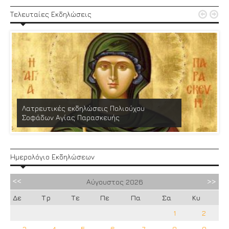


Τελευταίες Εκδηλώσεις
Λατρευτικές εκδηλώσεις Πολιούχου
Σοφάδων Αγίας Παρασκευής
Ημερολόγιο Εκδηλώσεων
Αύγουστος
2026
Δε
Τρ
Τε
Πε
Πα
Σα
Κυ
1
2
3
4
5
6
7
8
9