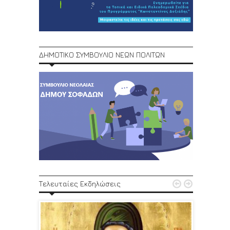
ΔΗΜΟΤΙΚΟ ΣΥΜΒΟΥΛΙΟ ΝΕΩΝ ΠΟΛΙΤΩΝ
1ο Φεστ


Τελευταίες Εκδηλώσεις
29, 30/6