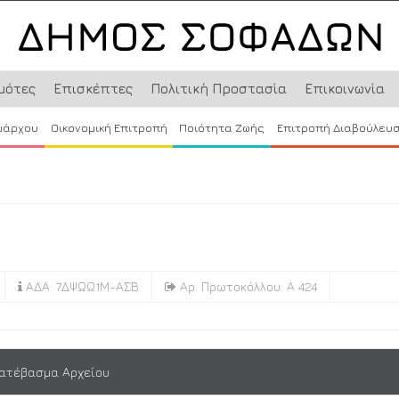
μότες
Επισκέπτες
Πολιτική Προστασία
Επικοινωνία
μάρχου
Οικονομική Επιτροπή
Ποιότητα Ζωής
Επιτροπή Διαβούλευ
ΑΔΑ: 7ΔΨΩΩ1Μ-ΑΣΒ
Αρ. Πρωτοκόλλου: Α 424
ατέβασμα Αρχείου