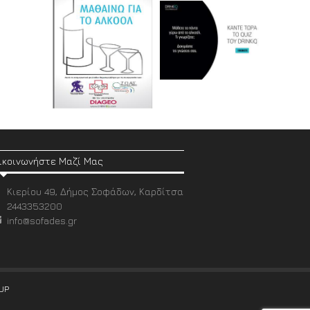
ικοινωνήστε Μαζί Μας
Κιερίου 49, Δήμος Σοφάδων, Καρδίτσα
2443353200
info@sofades.gr
UP