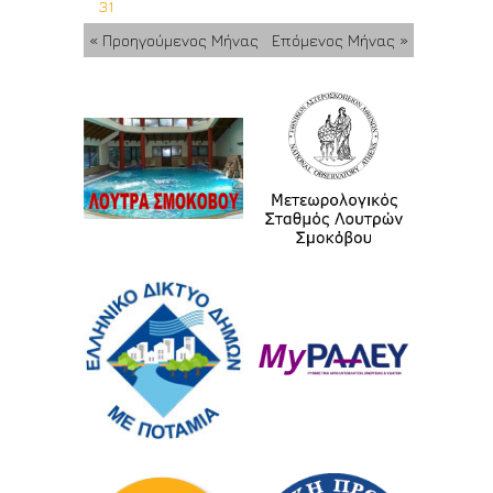
31
« Προηγούμενος Μήνας
Επόμενος Μήνας »