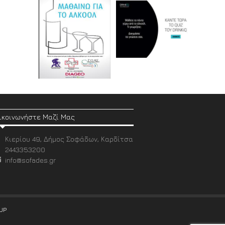
ικοινωνήστε Μαζί Μας
Κιερίου 49, Δήμος Σοφάδων, Καρδίτσα
2443353200
info@sofades.gr
UP