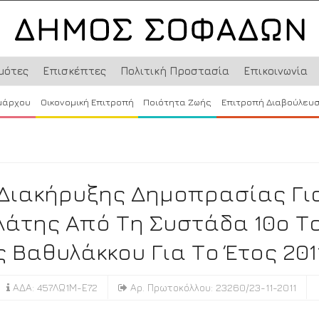
μότες
Επισκέπτες
Πολιτική Προστασία
Επικοινωνία
μάρχου
Οικονομική Επιτροπή
Ποιότητα Ζωής
Επιτροπή Διαβούλευ
Διακήρυξης Δημοπρασίας Γι
λάτης Από Τη Συστάδα 10ο Τ
Βαθυλάκκου Για Το Έτος 2011
ΑΔΑ: 457ΛΩ1Μ-Ε72
Αρ. Πρωτοκόλλου: 23260/23-11-2011