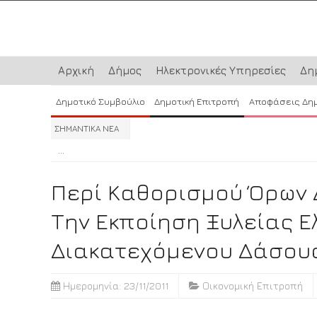
Αρχική
Δήμος
Ηλεκτρονικές Υπηρεσίες
Δη
Δημοτικό Συμβούλιο
Δημοτική Επιτροπή
Αποφάσεις Δη
ΣΗΜΑΝΤΙΚΑ ΝΕΑ
...
...
...
Περί Καθορισμού Όρων 
Την Εκποίηση Ξυλείας Ε
Διακατεχόμενου Δάσους 
Ημερομηνία: 23/11/2011
Οικονομική Επιτροπή