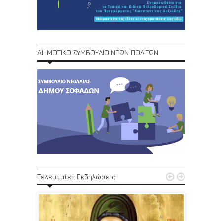
ΔΗΜΟΤΙΚΟ ΣΥΜΒΟΥΛΙΟ ΝΕΩΝ ΠΟΛΙΤΩΝ
1ο Φεστ


Τελευταίες Εκδηλώσεις
29, 30/6