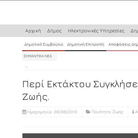
Αρχική
Δήμος
Ηλεκτρονικές Υπηρεσίες
Δη
Δημοτικό Συμβούλιο
Δημοτική Επιτροπή
Αποφάσεις Δη
ΣΗΜΑΝΤΙΚΑ ΝΕΑ
...
...
...
Περί Εκτάκτου Συγκλήσ
Ζωής.
Ημερομηνία: 28/08/2013
Ποιότητα Ζωής
Α