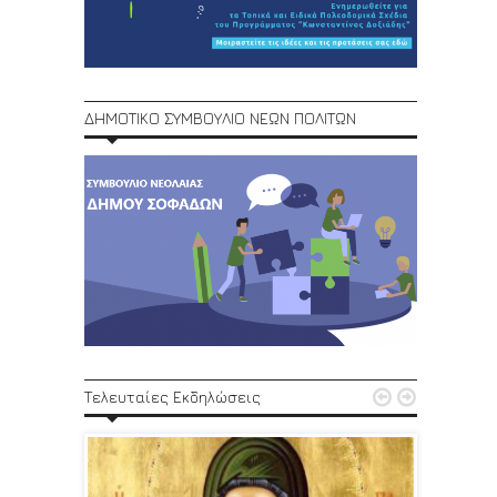
ΔΗΜΟΤΙΚΟ ΣΥΜΒΟΥΛΙΟ ΝΕΩΝ ΠΟΛΙΤΩΝ
1ο Φεστ


Τελευταίες Εκδηλώσεις
29, 30/6