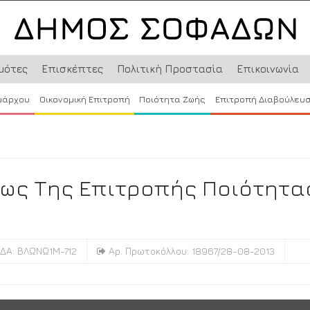
μότες
Επισκέπτες
Πολιτική Προστασία
Επικοινωνία
μάρχου
Οικονομική Επιτροπή
Ποιότητα Ζωής
Επιτροπή Διαβούλευ
εως Της Επιτροπής Ποιότητα
ΔΑ: ΒΛΩΝΩ1Μ-712
Αρ. Πρωτοκόλλου: 18967/28-08-2013