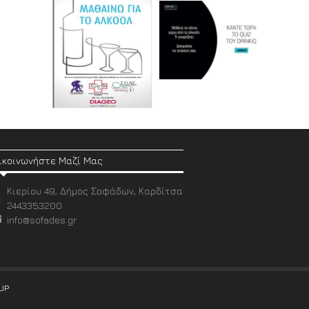
ικοινωνήστε Μαζί Μας
Κιερίου 49, Δήμος Σοφάδων, Καρδίτσα
2443353200
info@sofades.gr
UP