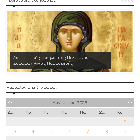


Λατρευτικές εκδηλώσεις Πολιούχου
Σοφάδων Αγίας Παρασκευής
Ημερολόγιο Εκδηλώσεων
Αύγουστος
2026
Δε
Τρ
Τε
Πε
Πα
Σα
Κυ
1
2
3
4
5
6
7
8
9