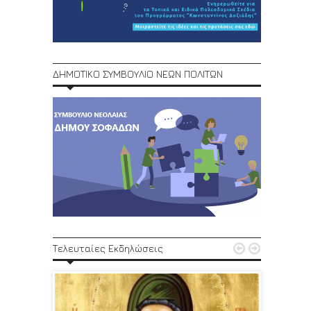
ΔΗΜΟΤΙΚΟ ΣΥΜΒΟΥΛΙΟ ΝΕΩΝ ΠΟΛΙΤΩΝ
1ο Φεστ


Τελευταίες Εκδηλώσεις
29, 30/6