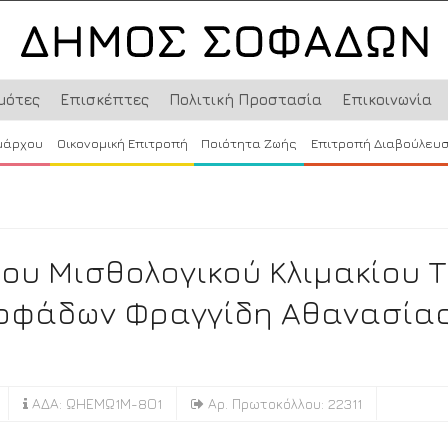
μότες
Επισκέπτες
Πολιτική Προστασία
Επικοινωνία
μάρχου
Οικονομική Επιτροπή
Ποιότητα Ζωής
Επιτροπή Διαβούλευ
ου Μισθολογικού Κλιμακίου 
Σοφάδων Φραγγίδη Αθανασία
ΑΔΑ: ΩΗΕΜΩ1Μ-8Ο1
Αρ. Πρωτοκόλλου: 22311