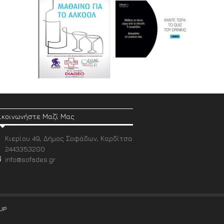
ικοινωνήστε Μαζί Μας
Κιερίου 49, Δήμος Σοφάδων, Καρδίτσα
2443353200
info@sofades.gr
UP