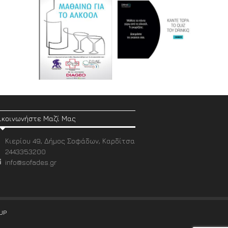
ικοινωνήστε Μαζί Μας
Κιερίου 49, Δήμος Σοφάδων, Καρδίτσα
2443353200
info@sofades.gr
UP