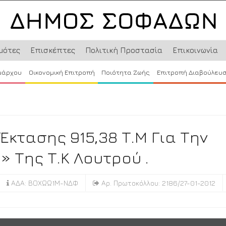
μότες
Επισκέπτες
Πολιτική Προστασία
Επικοινωνία
μάρχου
Οικονομική Επιτροπή
Ποιότητα Ζωής
Επιτροπή Διαβούλευ
κτασης 915,38 Τ.μ Για Την
 Της Τ.Κ Λουτρού .
ΑΔΑ: ΒΟΧΩΩ1Μ-ΝΔΦ
Αρ. Πρωτοκόλλου: 2186/27-01-2012