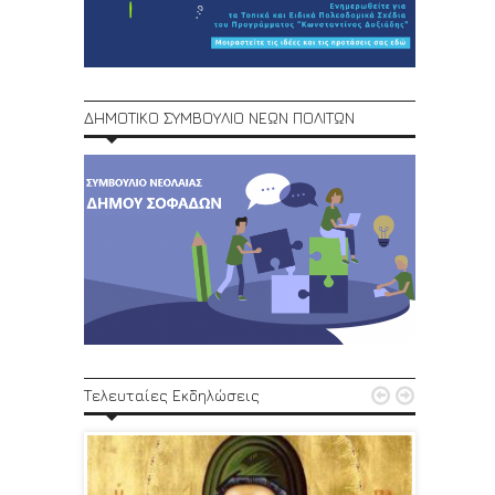
ΔΗΜΟΤΙΚΟ ΣΥΜΒΟΥΛΙΟ ΝΕΩΝ ΠΟΛΙΤΩΝ
1ο Φεστ


Τελευταίες Εκδηλώσεις
29, 30/6