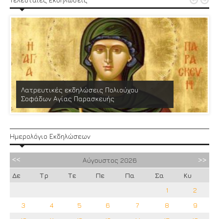


Λατρευτικές εκδηλώσεις Πολιούχου
Σοφάδων Αγίας Παρασκευής
Ημερολόγιο Εκδηλώσεων
Αύγουστος
2026
Δε
Τρ
Τε
Πε
Πα
Σα
Κυ
1
2
3
4
5
6
7
8
9