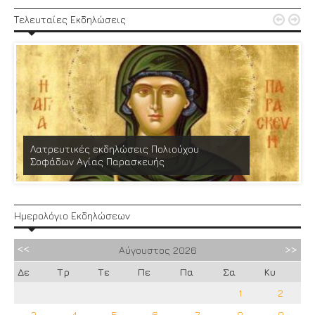


Τελευταίες Εκδηλώσεις
Λατρευτικές εκδηλώσεις Πολιούχου
Σοφάδων Αγίας Παρασκευής
Ημερολόγιο Εκδηλώσεων
Αύγουστος
2026
Δε
Τρ
Τε
Πε
Πα
Σα
Κυ
1
2
3
4
5
6
7
8
9