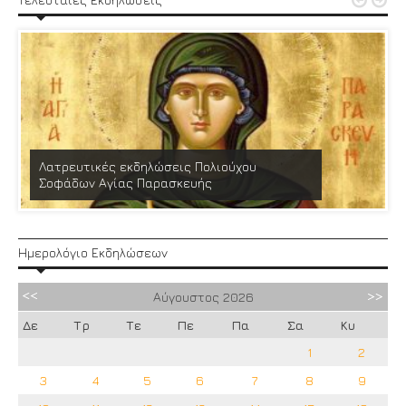


Λατρευτικές εκδηλώσεις Πολιούχου
Σοφάδων Αγίας Παρασκευής
Ημερολόγιο Εκδηλώσεων
Αύγουστος
2026
Δε
Τρ
Τε
Πε
Πα
Σα
Κυ
1
2
3
4
5
6
7
8
9