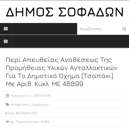
Περί Απευθείας Αναθέσεως Της
Προμήθειας Υλικών Ανταλλακτικών
Για Το Δημοτικό Όχημα (τσαπάκι)
Με Αριθ. Κυκλ. ΜΕ 48899
Ημερομηνία: 29/04/2014
Αποφάσεις Δημάρχου
ΑΔΑ: ΒΙ0ΡΩ1Μ-Ρ2Γ
Αρ. Πρωτοκόλλου: 6380