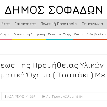
μότες
Επισκέπτες
Πολιτική Προστασία
Επικοινωνία
μάρχου
Οικονομική Επιτροπή
Ποιότητα Ζωής
Επιτροπή Διαβούλευ
εως Της Προμήθειας Υλικών
μοτικό Όχημα ( Τσαπάκι ) Με
ΑΔΑ: 7ΤΧΥΩ1Μ-33Ρ
Αρ. Πρωτοκόλλου: 18414