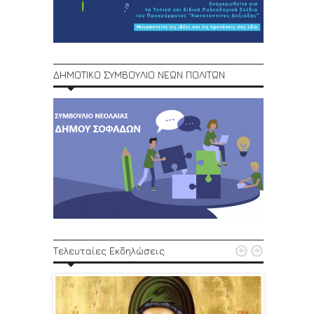
ΔΗΜΟΤΙΚΟ ΣΥΜΒΟΥΛΙΟ ΝΕΩΝ ΠΟΛΙΤΩΝ
1ο Φεστ


Τελευταίες Εκδηλώσεις
29, 30/6