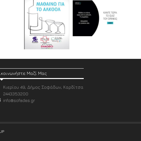
ικοινωνήστε Μαζί Μας
Κιερίου 49, Δήμος Σοφάδων, Καρδίτσα
2443353200
info@sofades.gr
UP