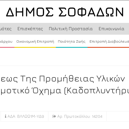
μότες
Επισκέπτες
Πολιτική Προστασία
Επικοινωνία
μάρχου
Οικονομική Επιτροπή
Ποιότητα Ζωής
Επιτροπή Διαβούλευ
εως Της Προμήθειας Υλικών
ημοτικό Όχημα (καδοπλυντήρι
ΑΔΑ: ΒΛΛΩΩ1Μ-ΥΔ9
Αρ. Πρωτοκόλλου: 14204