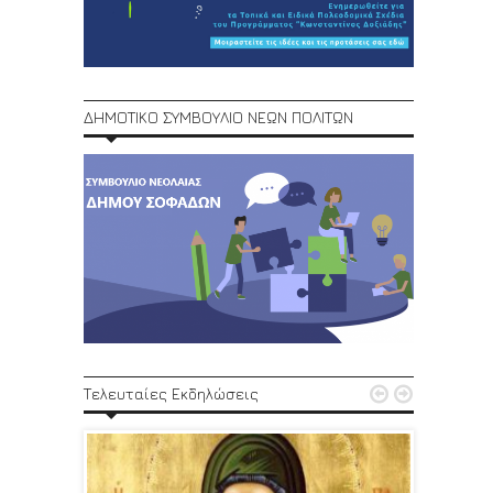
ΔΗΜΟΤΙΚΟ ΣΥΜΒΟΥΛΙΟ ΝΕΩΝ ΠΟΛΙΤΩΝ
1ο Φεστ


Τελευταίες Εκδηλώσεις
29, 30/6