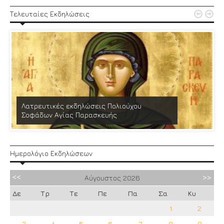


Τελευταίες Εκδηλώσεις
Λατρευτικές εκδηλώσεις Πολιούχου
Σοφάδων Αγίας Παρασκευής
Ημερολόγιο Εκδηλώσεων
Αύγουστος
2026
Δε
Τρ
Τε
Πε
Πα
Σα
Κυ
1
2
3
4
5
6
7
8
9