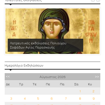


Λατρευτικές εκδηλώσεις Πολιούχου
Σοφάδων Αγίας Παρασκευής
Ημερολόγιο Εκδηλώσεων
Αύγουστος
2026
Δε
Τρ
Τε
Πε
Πα
Σα
Κυ
1
2
3
4
5
6
7
8
9