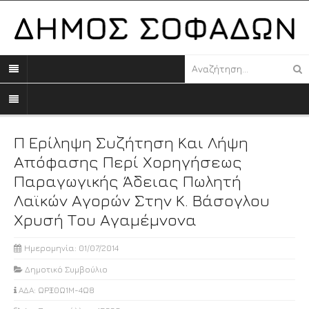
Π Ερίληψη Συζήτηση Και Λήψη
Απόφασης Περί Χορηγήσεως
Παραγωγικής Άδειας Πωλητή
Λαϊκών Αγορών Στην Κ. Βάσογλου
Χρυσή Του Αγαμέμνονα
Ημερομηνία: 01/07/2014
Δημοτικό Συμβούλιο
ΑΔΑ: ΩΡΞ0Ω1Μ-4Ω8