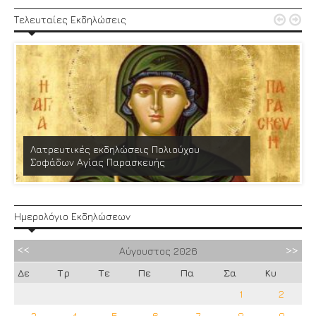


Τελευταίες Εκδηλώσεις
Λατρευτικές εκδηλώσεις Πολιούχου
Σοφάδων Αγίας Παρασκευής
Ημερολόγιο Εκδηλώσεων
Αύγουστος
2026
Δε
Τρ
Τε
Πε
Πα
Σα
Κυ
1
2
3
4
5
6
7
8
9