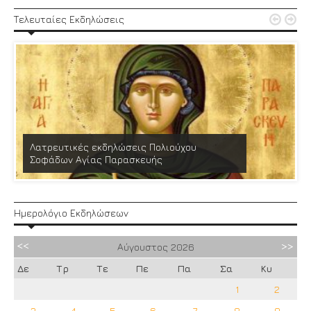


Τελευταίες Εκδηλώσεις
Λατρευτικές εκδηλώσεις Πολιούχου
Σοφάδων Αγίας Παρασκευής
Ημερολόγιο Εκδηλώσεων
Αύγουστος
2026
Δε
Τρ
Τε
Πε
Πα
Σα
Κυ
1
2
3
4
5
6
7
8
9