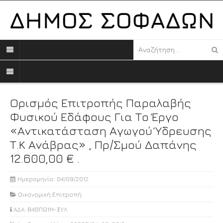
Ορισμός Επιτροπής Παραλαβής
Φυσικού Εδάφους Για Το Έργο
«Αντικατάσταση Αγωγού Ύδρευσης
Τ.Κ Ανάβρας» , Πρ/σμού Δαπάνης
12.600,00 € .
Ημερομηνία: 04/09/2012
Οικονομική Επιτροπή
ΑΔΑ: Β4ΘΠΩ1Μ-ΞΥΛ