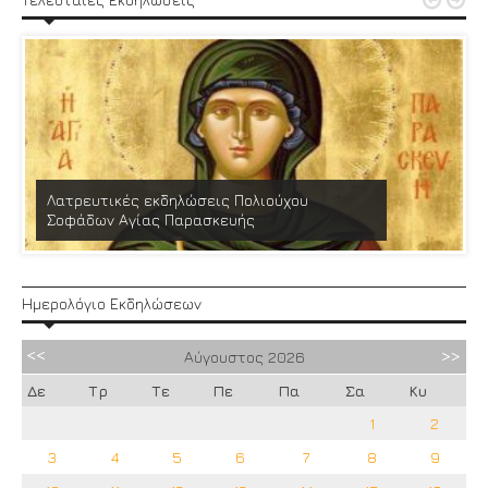


Λατρευτικές εκδηλώσεις Πολιούχου
Σοφάδων Αγίας Παρασκευής
Ημερολόγιο Εκδηλώσεων
Αύγουστος
2026
Δε
Τρ
Τε
Πε
Πα
Σα
Κυ
1
2
3
4
5
6
7
8
9