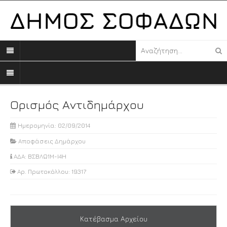
Ορισμός Αντιδημάρχου
Ημερομηνία: 02/09/2014
Αποφάσεις Δημάρχου
ΑΔΑ: ΒΣΒΛΩ1Μ-Ι4Η
Αρ. Πρωτοκόλλου: 19317
Κατέβασμα Αρχείου