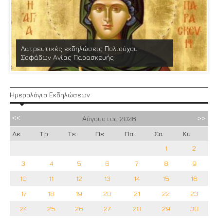
Λατρευτικές εκδηλώσεις Πολιούχου
Σοφάδων Αγίας Παρασκευής
Ημερολόγιο Εκδηλώσεων
Αύγουστος
2026
Δε
Τρ
Τε
Πε
Πα
Σα
Κυ
1
2
3
4
5
6
7
8
9
10
11
12
13
14
15
16
17
18
19
20
21
22
23
24
25
26
27
28
29
30