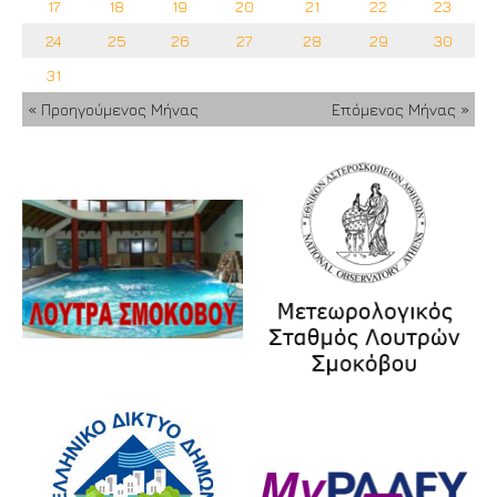
17
18
19
20
21
22
23
24
25
26
27
28
29
30
31
« Προηγούμενος Μήνας
Επόμενος Μήνας »