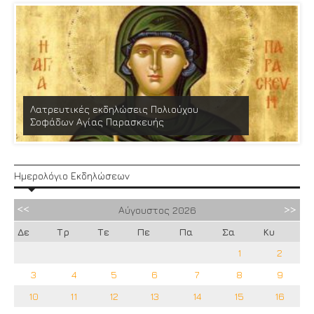
Λατρευτικές εκδηλώσεις Πολιούχου
Σοφάδων Αγίας Παρασκευής
Ημερολόγιο Εκδηλώσεων
Αύγουστος
2026
Δε
Τρ
Τε
Πε
Πα
Σα
Κυ
1
2
3
4
5
6
7
8
9
10
11
12
13
14
15
16