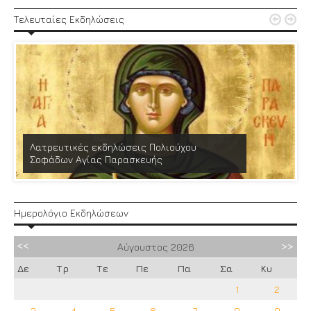


Τελευταίες Εκδηλώσεις
Λατρευτικές εκδηλώσεις Πολιούχου
Σοφάδων Αγίας Παρασκευής
Ημερολόγιο Εκδηλώσεων
Αύγουστος
2026
Δε
Τρ
Τε
Πε
Πα
Σα
Κυ
1
2
3
4
5
6
7
8
9