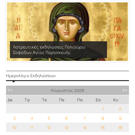
Λατρευτικές εκδηλώσεις Πολιούχου
Σοφάδων Αγίας Παρασκευής
Ημερολόγιο Εκδηλώσεων
Αύγουστος
2026
Δε
Τρ
Τε
Πε
Πα
Σα
Κυ
1
2
3
4
5
6
7
8
9
10
11
12
13
14
15
16