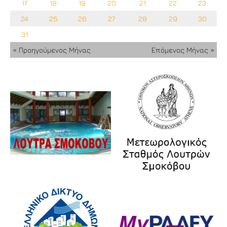
17
18
19
20
21
22
23
24
25
26
27
28
29
30
31
« Προηγούμενος Μήνας
Επόμενος Μήνας »