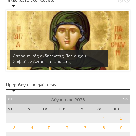


Λατρευτικές εκδηλώσεις Πολιούχου
Σοφάδων Αγίας Παρασκευής
Ημερολόγιο Εκδηλώσεων
Αύγουστος
2026
Δε
Τρ
Τε
Πε
Πα
Σα
Κυ
1
2
3
4
5
6
7
8
9